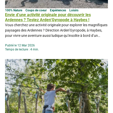
100% Nature
Coups de coeur
Expériences
Loisirs
Envie d’une activité originale pour découvrir les
Ardennes ? Testez Arden’Gyropode à Haybes !
Vous cherchez une activité originale pour explorer les magnifiques
paysages des Ardennes ? Direction Arden’Gyropode, à Haybes,
pour vivre une aventure aussi ludique qu’insolite à bord d’un
gyropode !Ce véhicule électrique monoroue, à la fois silencieux,
Publié le 12 Mar 2026
écologique et étonnamment facile à prendre en main, vous permet
Temps de lecture : 4 min.
de découvrir la nature autrement. En famille, entre amis...
Ce contenu contient une galerie photo
Ajou