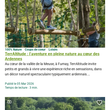
100% Nature
Coups de coeur
Loisirs
TerrAltitude : l’aventure en pleine nature au cœur des
Ardennes
Au cœur de la vallée de la Meuse, à Fumay, TerrAltitude invite
petits et grands à vivre une expérience riche en sensations, dans
un décor naturel spectaculaire typiquement ardennais.
TerrAltitude s’impose comme l’un des sites de loisirs outdoor
Publié le 05 Mar 2026
incontournables des Ardennes. Une immersion au cœur de la
Temps de lecture : 3 min.
nature ardennaise Installé dans une forêt préservée, le...
Ce contenu contient une galerie photo
Ajou