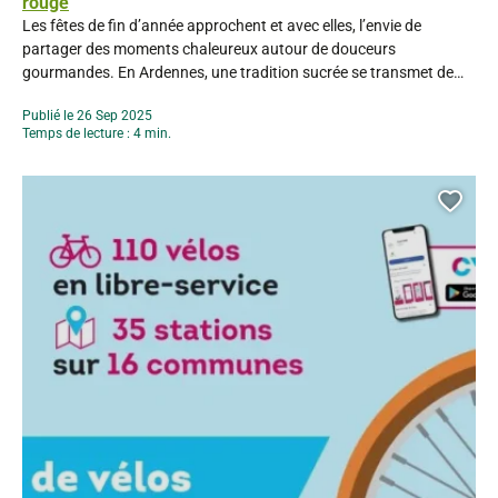
rouge
Les fêtes de fin d’année approchent et avec elles, l’envie de
partager des moments chaleureux autour de douceurs
gourmandes. En Ardennes, une tradition sucrée se transmet de
génération en génération et fait replonger dans l’enfance : le sucre
Publié le 26 Sep 2025
rouge. Un savoir-faire ancestral préservé Le sucre rouge est bien
Temps de lecture : 4 min.
plus qu’une simple sucrerie, c’est un symbole...
Ajou