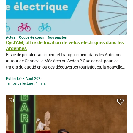
Actus
Coups de coeur
Nouveautés
Cycl’AM, offre de location de vélos électriques dans les
Ardennes
Envie de pédaler facilement et tranquillement dans les Ardennes
autour de Charleville-Mézières ou Sedan ? Que ce soit pour les
trajets du quotidien ou des découvertes touristiques, la nouvelle
offre de location de vélos électriques d’Ardenne métropole,
Publié le 28 Août 2025
Cycl’AM, est faite pour vous ! 110 vélos à disposition Oui vous
Temps de lecture : 1 min.
avez bien lu… Ce sont bien 110 vélos...
Ce contenu contient une galerie photo
Ajou