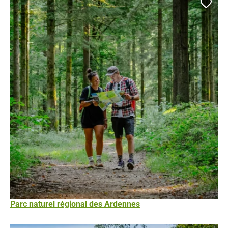
Ajou
Parc naturel régional des Ardennes