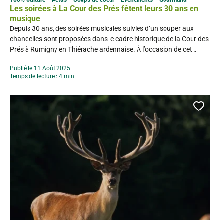
Les soirées à La Cour des Prés fêtent leurs 30 ans en
musique
Depuis 30 ans, des soirées musicales suivies d’un souper aux
chandelles sont proposées dans le cadre historique de la Cour des
Prés à Rumigny en Thiérache ardennaise. À l’occasion de cet
anniversaire, l’association « Les Amis des Soirées de La Cour des
Publié le 11 Août 2025
Prés » vous invite à vivre un week-end exceptionnel les 22, 23 et 24
Temps de lecture : 4 min.
août...
Ajou