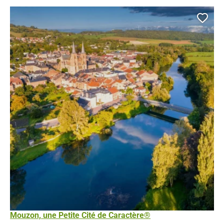
Ajou
Mouzon, une Petite Cité de Caractère®