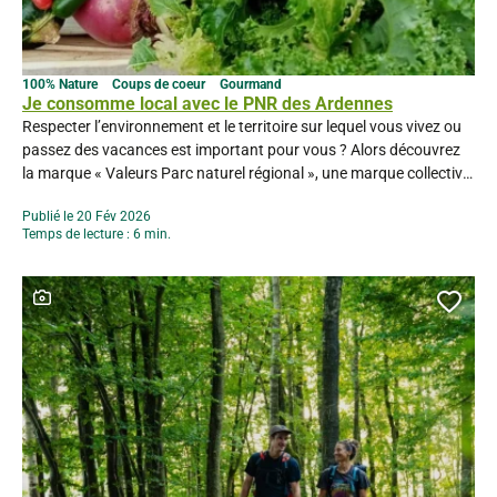
100% Nature
Coups de coeur
Gourmand
Je consomme local avec le PNR des Ardennes
Respecter l’environnement et le territoire sur lequel vous vivez ou
passez des vacances est important pour vous ? Alors découvrez
la marque « Valeurs Parc naturel régional », une marque collective
déposée par les Parcs naturels régionaux de France. Le PNR des
Publié le 20 Fév 2026
Ardennes développe depuis 2019 cette marque sur son territoire
Temps de lecture : 6 min.
et à ce jour, une bonne vingtaine...
Ce contenu contient une galerie photo
Ajou