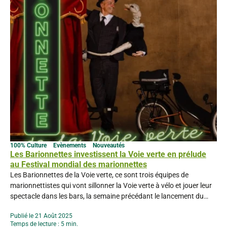
100% Culture
Evènements
Nouveautés
Les Barionnettes investissent la Voie verte en prélude
au Festival mondial des marionnettes
Les Barionnettes de la Voie verte, ce sont trois équipes de
marionnettistes qui vont sillonner la Voie verte à vélo et jouer leur
spectacle dans les bars, la semaine précédant le lancement du
Festival Mondial des Théâtres de Marionnettes de Charleville-
Publié le 21 Août 2025
Mézières qui se tiendra du 19 au 28 septembre 2025. Ces
Temps de lecture : 5 min.