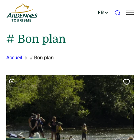
Ouvrir le
FR
ADT des Ardennes
# Bon plan
Accueil
# Bon plan
Ce contenu contient une galerie photo
Ajou