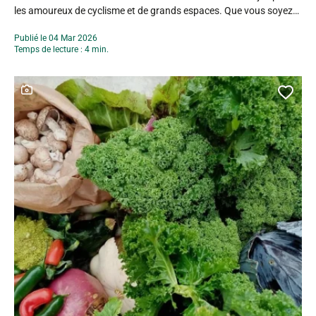
les amoureux de cyclisme et de grands espaces. Que vous soyez
sportif confirmé ou simple amateur de balades tranquilles,
Publié le 04 Mar 2026
Ardennes Roues Libres vous accompagne pour explorer le
Temps de lecture : 4 min.
territoire autrement.Le long du Canal des...
Ce contenu contient une galerie photo
Ajou