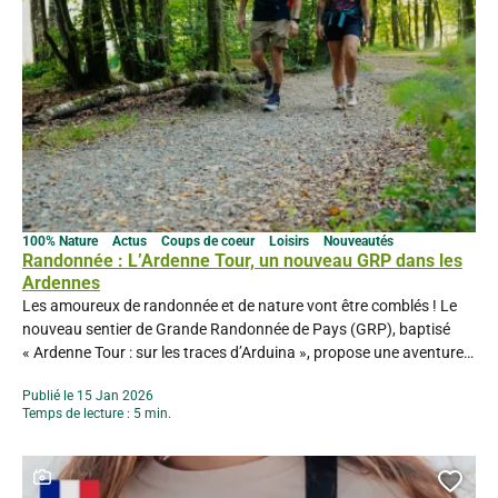
100% Nature
Actus
Coups de coeur
Loisirs
Nouveautés
Randonnée : L’Ardenne Tour, un nouveau GRP dans les
Ardennes
Les amoureux de randonnée et de nature vont être comblés ! Le
nouveau sentier de Grande Randonnée de Pays (GRP), baptisé
« Ardenne Tour : sur les traces d’Arduina », propose une aventure
unique au cœur des paysages envoûtants de l’Ardenne. Avec ses
Publié le 15 Jan 2026
350 km en boucle à parcourir en 15 étapes, cet itinéraire vous
Temps de lecture : 5 min.
invite à...
Ce contenu contient une galerie photo
Ajou