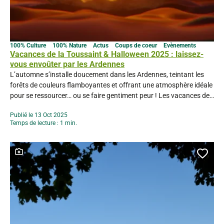
100% Culture
100% Nature
Actus
Coups de coeur
Evènements
Vacances de la Toussaint & Halloween 2025 : laissez-
vous envoûter par les Ardennes
L’automne s’installe doucement dans les Ardennes, teintant les
forêts de couleurs flamboyantes et offrant une atmosphère idéale
pour se ressourcer… ou se faire gentiment peur ! Les vacances de
la Toussaint sont l’occasion parfaite pour découvrir le territoire
Publié le 13 Oct 2025
autrement, entre balades en famille, animations culturelles et
Temps de lecture : 1 min.
festivités d’Halloween. Voici quelques pistes pour un séjour
magique...
Ce contenu contient une galerie photo
Ajou