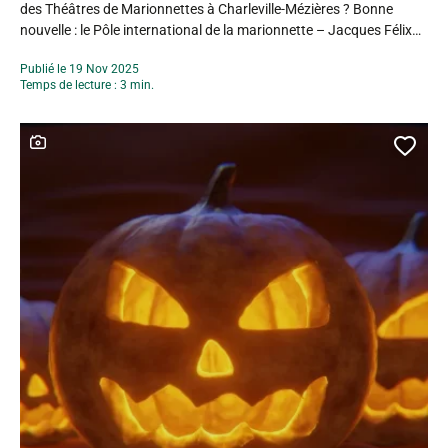
des Théâtres de Marionnettes à Charleville-Mézières ? Bonne
nouvelle : le Pôle international de la marionnette – Jacques Félix
vous propose de revivre ces moments uniques grâce à une
Publié le 19 Nov 2025
boutique éphémère en ligne, ouverte du 17 novembre au 17
Temps de lecture : 3 min.
décembre.
Une idée...
Ce contenu contient une galerie photo
Ajou