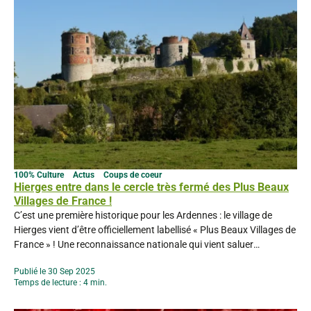
100% Culture
Actus
Coups de coeur
Hierges entre dans le cercle très fermé des Plus Beaux
Villages de France !
C’est une première historique pour les Ardennes : le village de
Hierges vient d’être officiellement labellisé « Plus Beaux Villages de
France » ! Une reconnaissance nationale qui vient saluer
l’authenticité, le charme et le patrimoine exceptionnel de cette
Publié le 30 Sep 2025
commune nichée aux portes de la Belgique, dans la vallée de la
Temps de lecture : 4 min.
Meuse. Le label « Les Plus Beaux...