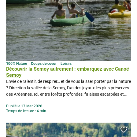
100% Nature
Coups de coeur
Loisirs
Découvrir la Semoy autrement : embarquez avec Canoë
Semoy
Envie de ralentir, de respirer… et de vous laisser porter par la nature
? Direction la vallée de la Semoy, l’un des joyaux les plus préservés
des Ardennes. Ici, entre forêts profondes, falaises escarpées et
villages de caractère, chaque coup de pagaie devient une
Publié le 17 Mar 2026
invitation à l’évasion.Avec Canoë Semoy, installé au Domaine
Temps de lecture : 4 min.
d’Haulmé, partez vivre...
Ajou