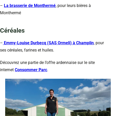
–
La brasserie de Monthermé
, pour leurs bières à
Monthermé
Céréales
–
Emmy-Louise Durbecq (SAS Ormeli) à Champlin
, pour
ses céréales, farines et huiles.
Découvrez une partie de l’offre ardennaise sur le site
internet
Consommer Parc
.