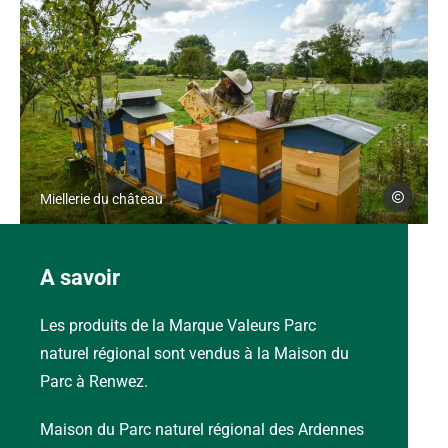
Photo, © Céline Lecomte PNR
Céline Lec
Miellerie du château
A savoir
Les produits de la Marque Valeurs Parc
naturel régional sont vendus à la Maison du
Parc à Renwez.
Maison du Parc naturel régional des Ardennes