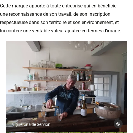
Cette marque apporte à toute entreprise qui en bénéficie
une reconnaissance de son travail, de son inscription
respectueuse dans son territoire et son environnement, et
lui confère une véritable valeur ajoutée en termes d’image.
Photo, © Vignerons de Servion
Vignerons d
Vignerons de Servion