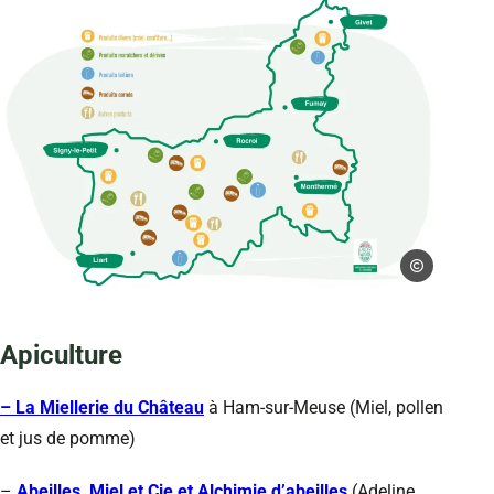
PNR des Arden
carte du PNR des Ardennes avec la localisation des producteurs de 
Apiculture
– La Miellerie du Château
à Ham-sur-Meuse (Miel, pollen
et jus de pomme)
–
Abeilles, Miel et Cie et Alchimie d’abeilles
(Adeline