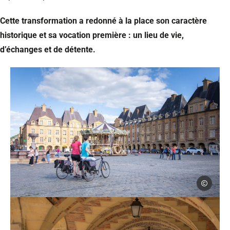
Cette transformation a redonné à la place son caractère
historique et sa vocation première : un lieu de vie,
d’échanges et de détente.
Pierre de F
Cyclistes sur la Place Ducale de Charleville-Mézières dans les Arde