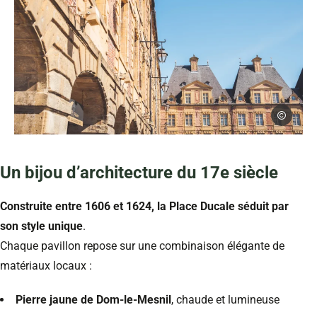
Pierre Defo
Façades et arcades de la place Ducale à Charleville-Mézières dans 
Un bijou d’architecture du 17e siècle
Construite entre 1606 et 1624, la Place Ducale séduit par
son style unique
.
Chaque pavillon repose sur une combinaison élégante de
matériaux locaux :
Pierre jaune de Dom-le-Mesnil
, chaude et lumineuse