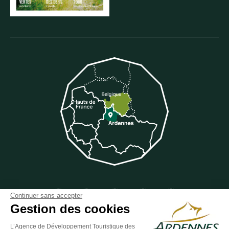
Suivez-nous sur Facebook
Suivez-nous sur Instagram
Suivez-nous sur Youtube
Suivez-nous sur Twit
Suivez-nous 
Continuer sans accepter
Gestion des cookies
L’Agence de Développement Touristique des