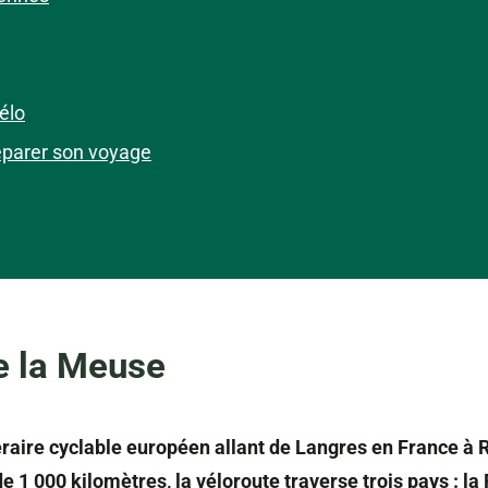
élo
éparer son voyage
de la Meuse
néraire cyclable européen allant de Langres en France à
e 1 000 kilomètres, la véloroute traverse trois pays : la 