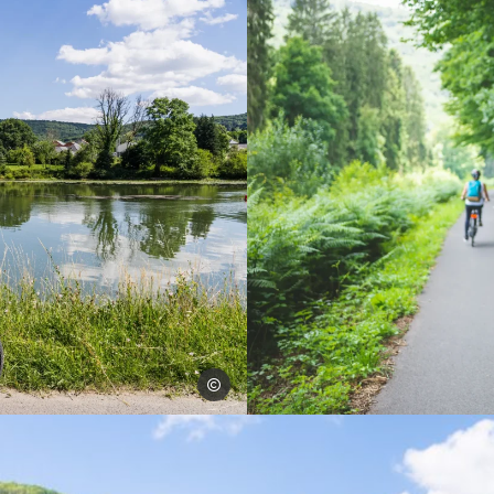
Un monde à vélo
 Ardennes, © Un monde à vélo
La Meuse à vélo EuroVelo 19 à M