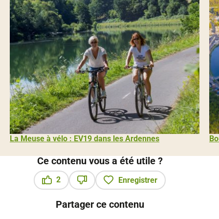
La Meuse à vélo : EV19 dans les Ardennes
Bo
Ce contenu vous a été utile ?
2
Enregistrer
Ce contenu vous a été utile
Ce contenu ne vous a pas été utile
Partager ce contenu