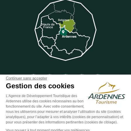
Suivez-nous sur Facebook
Suivez-nous sur Instagram
Suivez-nous sur Youtube
Suivez-nous sur Twit
Suivez-nous 
Continuer sans accepter
Gestion des cookies
L’Agence de Développement Touristique des
Ardennes utilise des cookies nécessaires au bon
ESPACE GROUPES
ESPACE PRESSE
ESPACE PRO
fonctionnement du site. Avec votre consentement,
nous les utiliserons pour mesurer et analyser l’utilisation du site (cookies
Plan du site
-
Politique de confidentialité
-
Mentions légales
-
analytiques), pour l’adapter à vos intérêts (cookies de personnalisation) et
Éditer mes cookies
-
Made with
by
IRIS Interactive
pour vous présenter des informations pertinentes (cookies de ciblage).
Ce site est protégé par reCAPTCHA. Les
règles de confidentialité
et les
Vous pouvez à tout moment modifier vos préférences.