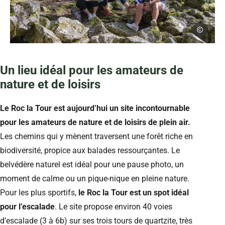
DAVID TRUI
randonnée au Roc la Tour dans les Ardennes, © DAVID TRUILLARD
Un lieu idéal pour les amateurs de
nature et de loisirs
Le Roc la Tour est aujourd’hui un site incontournable
pour les amateurs de nature et de loisirs de plein air.
Les chemins qui y mènent traversent une forêt riche en
biodiversité, propice aux balades ressourçantes. Le
belvédère naturel est idéal pour une pause photo, un
moment de calme ou un pique-nique en pleine nature.
Pour les plus sportifs,
le Roc la Tour est un spot idéal
pour l’escalade
. Le site propose environ 40 voies
d’escalade (3 à 6b) sur ses trois tours de quartzite, très