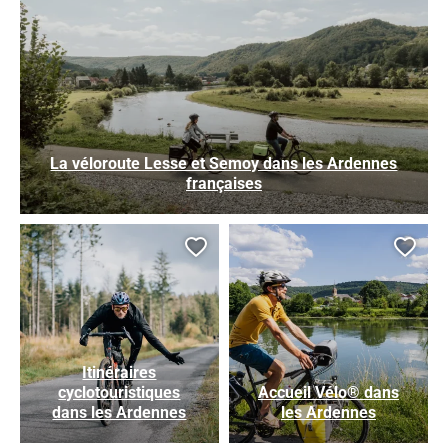
La véloroute Lesse et Semoy dans les Ardennes
françaises
Ajouter cette page au car
Ajou
Itinéraires
cyclotouristiques
Accueil Vélo® dans
dans les Ardennes
les Ardennes