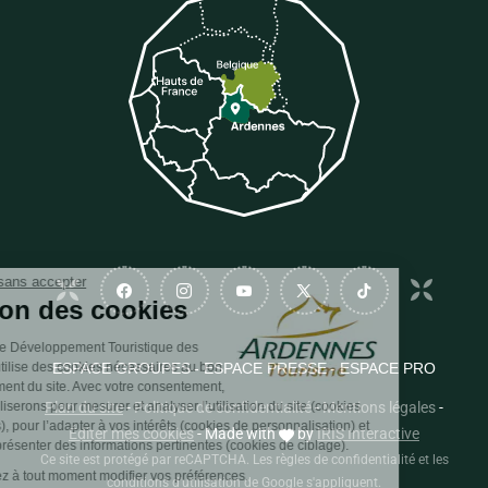
Suivez-nous sur Facebook
Suivez-nous sur Instagram
Suivez-nous sur Youtube
Suivez-nous sur Twit
Suivez-nous 
Continuer sans accepter
Gestion des cookies
L’Agence de Développement Touristique des
Ardennes utilise des cookies nécessaires au bon
ESPACE GROUPES
ESPACE PRESSE
ESPACE PRO
fonctionnement du site. Avec votre consentement,
nous les utiliserons pour mesurer et analyser l’utilisation du site (cookies
Plan du site
-
Politique de confidentialité
-
Mentions légales
-
analytiques), pour l’adapter à vos intérêts (cookies de personnalisation) et
Éditer mes cookies
-
Made with
by
IRIS Interactive
pour vous présenter des informations pertinentes (cookies de ciblage).
Ce site est protégé par reCAPTCHA. Les
règles de confidentialité
et les
Vous pouvez à tout moment modifier vos préférences.
conditions d'utilisation
de Google s'appliquent.