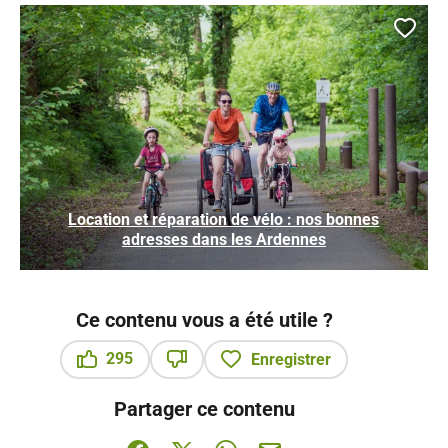
Ajou
Location et réparation de vélo : nos bonnes
adresses dans les Ardennes
Ce contenu vous a été utile ?
295
Enregistrer
Ce contenu vous a été utile
Ce contenu ne vous a pas été utile
Partager ce contenu