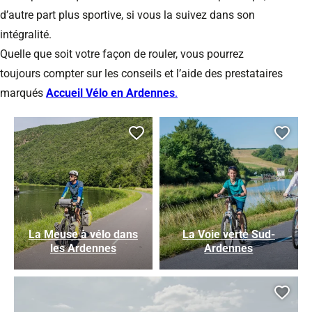
d’autre part plus sportive, si vous la suivez dans son
intégralité.
Quelle que soit votre façon de rouler, vous pourrez
toujours compter sur les conseils et l’aide des prestataires
marqués
Accueil Vélo en Ardennes
.
Ajouter cette page au car
Ajou
La Meuse à vélo dans
La Voie verte Sud-
les Ardennes
Ardennes
Ajou