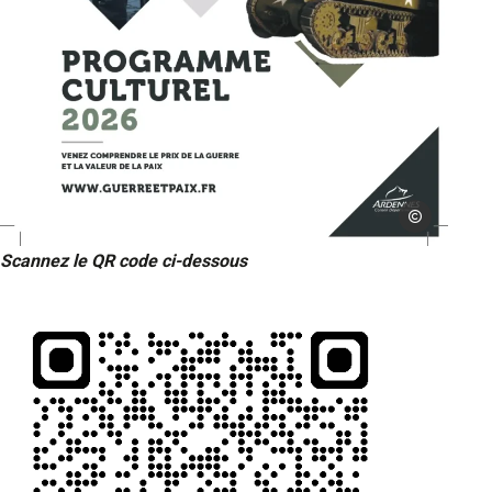
musée Guerre e
programme culturel 2026 Musée Guerre et Paix à Novion Porcien dans
Scannez le QR code ci-dessous