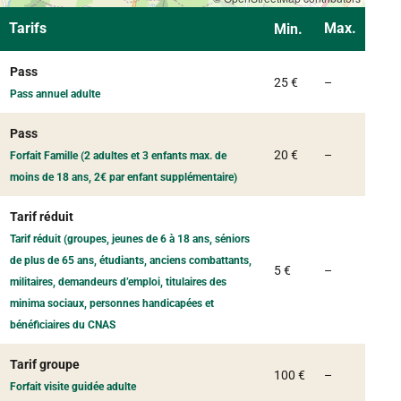
Tarifs
Max.
Min.
Pass
Non commu
25 €
–
Pass annuel adulte
Pass
Non commu
20 €
–
Forfait Famille (2 adultes et 3 enfants max. de
moins de 18 ans, 2€ par enfant supplémentaire)
Tarif réduit
Tarif réduit (groupes, jeunes de 6 à 18 ans, séniors
de plus de 65 ans, étudiants, anciens combattants,
Non commu
5 €
–
militaires, demandeurs d’emploi, titulaires des
minima sociaux, personnes handicapées et
bénéficiaires du CNAS
Tarif groupe
Non commu
100 €
–
Forfait visite guidée adulte