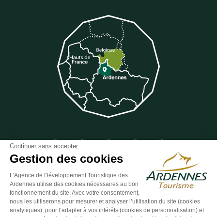
Suivez-nous sur Facebook
Suivez-nous sur Instagram
Suivez-nous sur Youtube
Suivez-nous sur Twit
Suivez-nous 
Continuer sans accepter
Gestion des cookies
L’Agence de Développement Touristique des
Ardennes utilise des cookies nécessaires au bon
ESPACE GROUPES
ESPACE PRESSE
ESPACE PRO
fonctionnement du site. Avec votre consentement,
nous les utiliserons pour mesurer et analyser l’utilisation du site (cookies
Plan du site
-
Politique de confidentialité
-
Mentions légales
-
analytiques), pour l’adapter à vos intérêts (cookies de personnalisation) et
Éditer mes cookies
-
Made with
by
IRIS Interactive