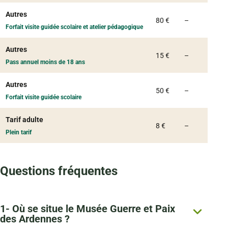
Autres
Non commu
80 €
–
Forfait visite guidée scolaire et atelier pédagogique
Autres
Non commu
15 €
–
Pass annuel moins de 18 ans
Autres
Non commu
50 €
–
Forfait visite guidée scolaire
Tarif adulte
Non commu
8 €
–
Plein tarif
Questions fréquentes
1- Où se situe le Musée Guerre et Paix
des Ardennes ?