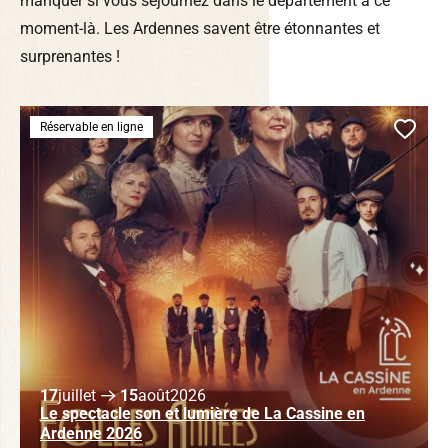
manquer si vous séjournez dans le département à ce
moment-là. Les Ardennes savent être étonnantes et
surprenantes !
Réservable en ligne
Ajou
17
juillet
15
août
2026
Le spectacle son et lumière de La Cassine en
Ardenne 2026