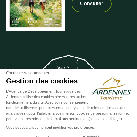
Consulter
Continuer sans accepter
Gestion des cookies
L’Agence de Développement Touristique des
Ardennes utilise des cookies nécessaires au bon
fonctionnement du site. Avec votre consentement,
nous les utiliserons pour mesurer et analyser l’utilisation du site (cookies
analytiques), pour l’adapter à vos intérêts (cookies de personnalisation) et
pour vous présenter des informations pertinentes (cookies de ciblage).
Vous pouvez à tout moment modifier vos préférences.