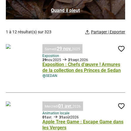
Quand il pleut
1 à 12 résultat(s) sur 323
Partager | Exporter
29 nov.
Samedi
2025
Ajo
Exposition
29
nov.
2025
21
sept.
2026
Exposition : Chefs d’œuvre ! Armures
de la collection des Princes de Sedan
SEDAN
Exposition : Chefs d’œuvre ! Armures de la collection des Princes de S
01 avr.
Mercredi
2026
Ajo
Animation locale
01
avr.
31
août
2026
Apple Tree Game : Escape Game dans
les Vergers