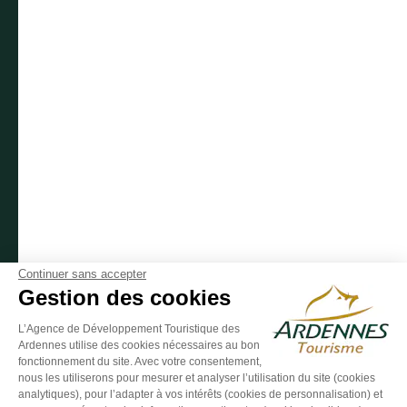
Suivez-nous sur Facebook
Suivez-nous sur Instagram
Suivez-nous sur Youtube
Suivez-nous sur Twit
Suivez-nous 
Continuer sans accepter
Gestion des cookies
L’Agence de Développement Touristique des
Ardennes utilise des cookies nécessaires au bon
ESPACE GROUPES
ESPACE PRESSE
ESPACE PRO
fonctionnement du site. Avec votre consentement,
nous les utiliserons pour mesurer et analyser l’utilisation du site (cookies
Plan du site
-
Politique de confidentialité
-
Mentions légales
-
analytiques), pour l’adapter à vos intérêts (cookies de personnalisation) et
Éditer mes cookies
-
Made with
by
IRIS Interactive