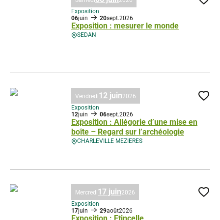
Samedi
2026
Ajo
Exposition
06
juin
20
sept.
2026
Exposition : mesurer le monde
SEDAN
Exposition : mesurer le monde, © Droits gérés
12 juin
Vendredi
2026
Ajo
Exposition
12
juin
06
sept.
2026
Exposition : Allégorie d’une mise en
boîte – Regard sur l’archéologie
CHARLEVILLE MEZIERES
Exposition : Allégorie d’une mise en boîte – Regard sur l’archéologie, ©
17 juin
Mercredi
2026
Ajo
Exposition
17
juin
29
août
2026
Exposition : Etincelle