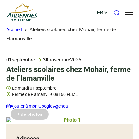
Ouvrir le
FR
ADT des Ardennes
Accueil
Ateliers scolaires chez Mohair, ferme de
Flamanville
01
septembre
30
novembre
2026
Ateliers scolaires chez Mohair, ferme
de Flamanville
Le mardi 01 septembre
Ferme de Flamanville 08160 FLIZE
Ajouter à mon Google Agenda
ts gérés
ts gérés
+ de photos
Photo 1, © Droits gérés
Photo 2, © Droits gérés
Photo 3, © Droits gérés