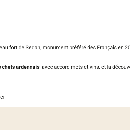
rganisées par les Confréries ardennaises – 29 et 30 août 2025 – affich
teau fort de Sedan, monument préféré des Français en 20
s chefs ardennais
, avec accord mets et vins, et la décou
der