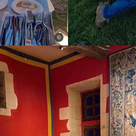
ambassade des confréries ardennaises
Photo, © ambassade des confrér