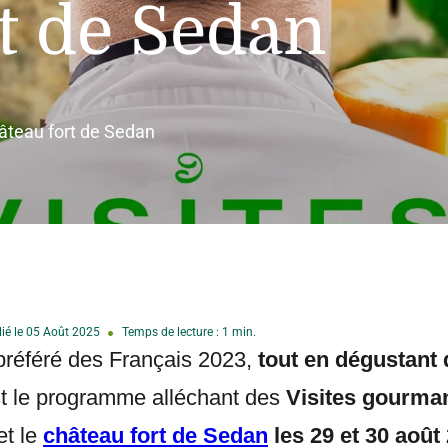
t de Sedan
âteau fort de Sedan
ié le 05 Août 2025
Temps de lecture : 1 min.
référé des Français 2023,
tout en dégustant 
t le programme alléchant des
Visites gourma
et le
château fort de Sedan
les 29 et 30 août