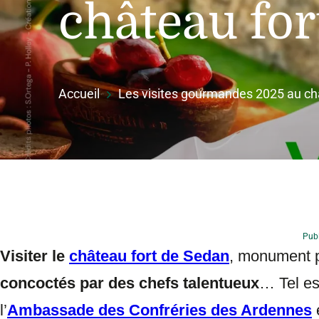
château for
Accueil
Les visites gourmandes 2025 au ch
Publ
Visiter le
château fort de Sedan
, monument p
concoctés par des chefs talentueux
… Tel es
l’
Ambassade des Confréries des Ardennes