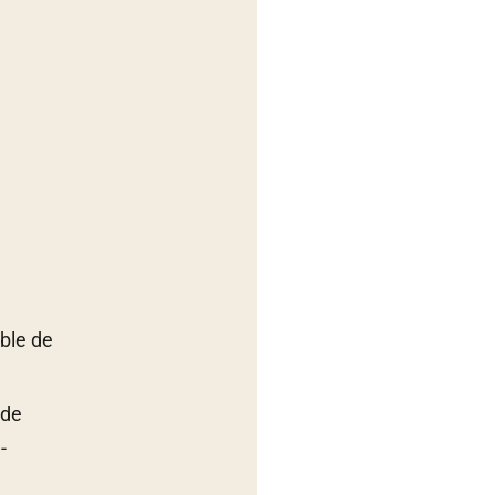
able de
 de
-