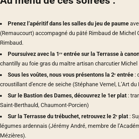
Au menu de ces soirées :
Prenez l’apéritif dans les salles du jeu de paume
ave
(Remaucourt) accompagné du pâté Rimbaud de Michel Collin
Rimbaud.
Poursuivez avec la 1ʳᵉ entrée sur la Terrasse à cano
chantilly au foie gras du maître artisan charcutier Michel 
Sous les voûtes, nous vous présentons la 2ᵉ entrée
: 
croustillant d’encre de seiche (Stéphane Vernel, L’Art du
Sur le Bastion des Dames, découvrez le 1er plat
: tr
Saint-Berthauld, Chaumont-Porcien)
Sur la Terrasse du trébuchet, retrouvez le 2ᵉ plat
: S
légumes ardennais (Jérémy André, membre de l’Académie 
Mézières).