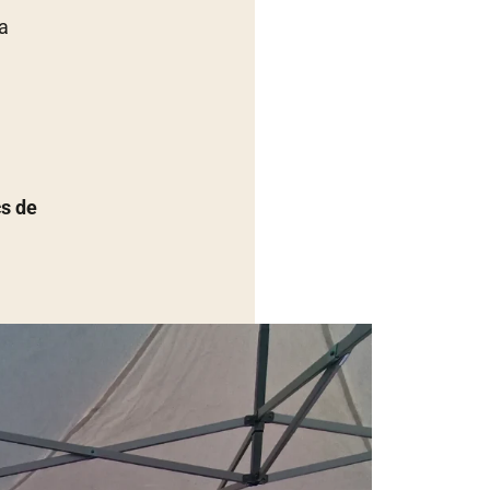
a
cs de