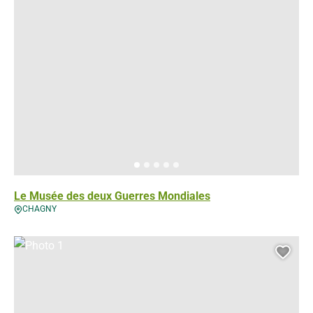
Le Musée des deux Guerres Mondiales
CHAGNY
Photo 1, © Droits gérés
Ajou