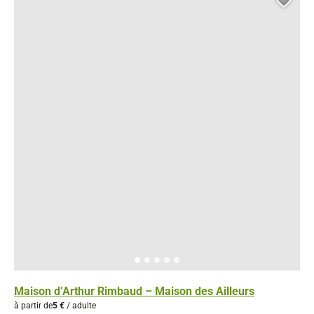
Ajou
Maison d’Arthur Rimbaud – Maison des Ailleurs
à partir de
5 €
/ adulte