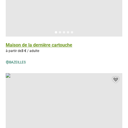
Maison de la dernière cartouche
à partir de
3 €
/ adulte
BAZEILLES
Maison du Patrimoine de Sedan – Centre d’Interprétation de l’Architec
Ajou