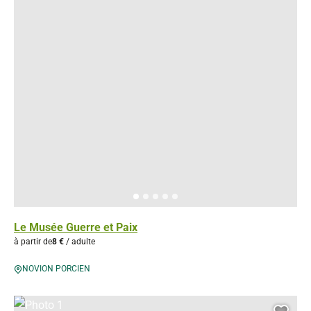
Le Musée Guerre et Paix
à partir de
8 €
/ adulte
NOVION PORCIEN
Photo 1, © Droits libres – Rachel Renard