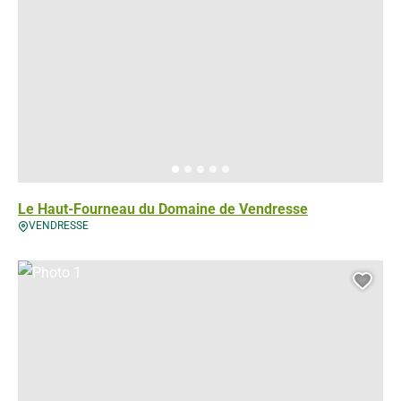
Le Haut-Fourneau du Domaine de Vendresse
VENDRESSE
Photo 1, © Droits libres
Ajou