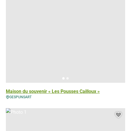
Maison du souvenir « Les Pousses Cailloux »
GESPUNSART
Photo 1, © Droits gérés
Ajou