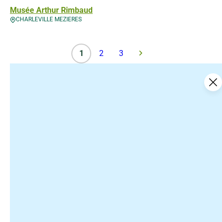
Musée Arthur Rimbaud
CHARLEVILLE MEZIERES
1
2
3
Ce contenu vous a été utile ?
7
Enregistrer
Ce contenu vous a été utile
Ce contenu ne vous a pas été utile
Partager ce contenu
Partager sur Facebook (nouvelle fenêtre)
Partager sur X / Twitter (nouvelle fenê
Partager sur WhatsApp
Partager par mail
Newsletter
Pour rester informé des dernières actualités des