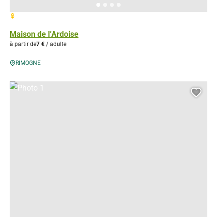
1 fleur
Maison de l’Ardoise
à partir de
7 €
/ adulte
RIMOGNE
Photo 1, © Droits libres
Ajou