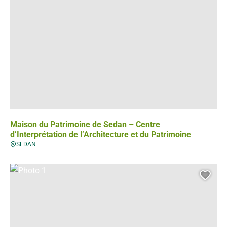
Maison du Patrimoine de Sedan – Centre
d’Interprétation de l’Architecture et du Patrimoine
SEDAN
Photo 1, © Droits gérés – D. Crouchet
Ajou