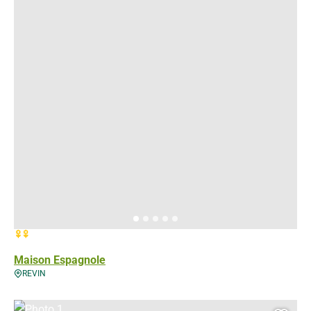
2 fleurs
Maison Espagnole
REVIN
Photo 1, © Droits gérés