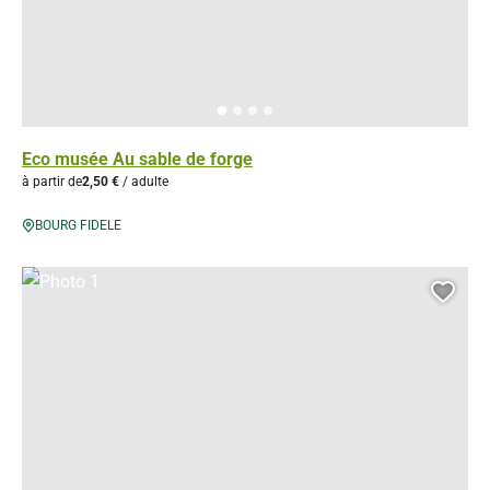
Eco musée Au sable de forge
à partir de
2,50 €
/ adulte
BOURG FIDELE
Photo 1, © Droits gérés – D. Truillard
Ajou