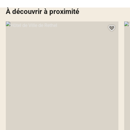
À découvrir à proximité
Hôtel de Ville de Rethel, © Droits gérés
Égl
Ajoute