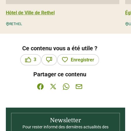
Hôtel de Ville de Rethel
Ég
RETHEL
L
Ce contenu vous a été utile ?
3
Enregistrer
Ce contenu vous a été utile
Ce contenu ne vous a pas été utile
Partager ce contenu
Partager sur Facebook (nouvelle fenêtre)
Partager sur X / Twitter (nouvelle fenê
Partager sur WhatsApp
Partager par mail
Newsletter
Pour rester informé des dernières actualités des