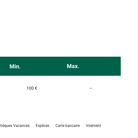
Max.
Min.
Non communiqué
100 €
–
hèques Vacances
Espèces
Carte bancaire
Virement