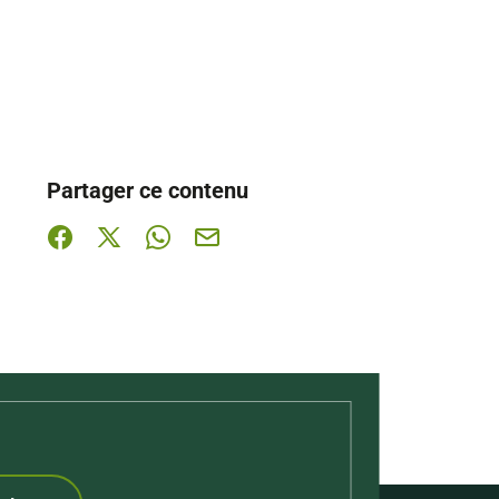
Partager ce contenu
Partager sur Facebook (nouvelle fenêtre)
Partager sur X / Twitter (nouvelle fenêtre)
Partager sur WhatsApp
Partager par mail