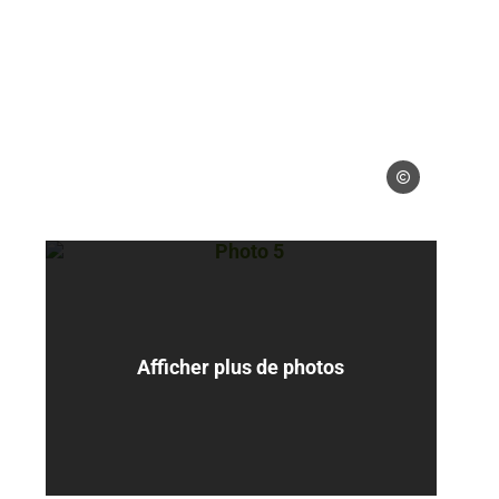
 gérés
Droits gérés
Photo 5, © Droits gérés
Afficher plus de photos
 gérés