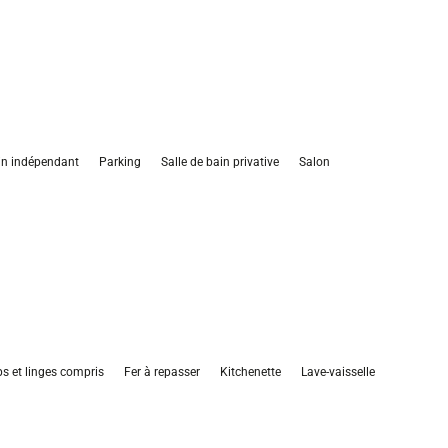
in indépendant
Parking
Salle de bain privative
Salon
s et linges compris
Fer à repasser
Kitchenette
Lave-vaisselle