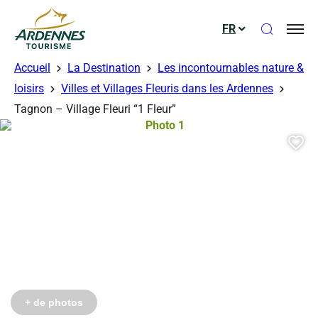
Ouvrir le
FR
ADT des Ardennes
Accueil
La Destination
Les incontournables nature &
loisirs
Villes et Villages Fleuris dans les Ardennes
érés
Tagnon – Village Fleuri “1 Fleur”
Photo 1, © Droits libres
Aj
Photo 6, © Droits gérés
+ de photos