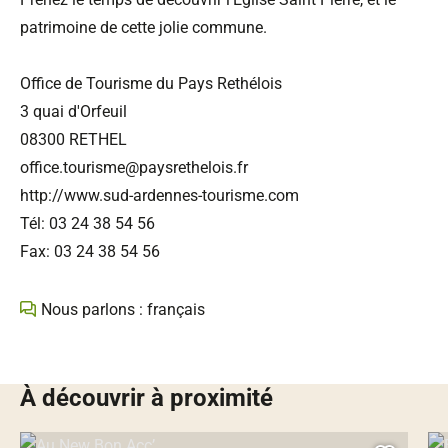
patrimoine de cette jolie commune.
Office de Tourisme du Pays Rethélois
3 quai d'Orfeuil
08300 RETHEL
office.tourisme@paysrethelois.fr
http://www.sud-ardennes-tourisme.com
Tél: 03 24 38 54 56
Fax: 03 24 38 54 56
Nous parlons : français
À découvrir à proximité
Au New Bon Acc’, © Droits gérés
Bam