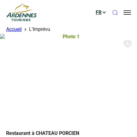
Ouvrir le
FR
ADT des Ardennes
Accueil
L’Imprévu
Photo 1, © Droits gérés
Aj
Restaurant
à CHATEAU PORCIEN