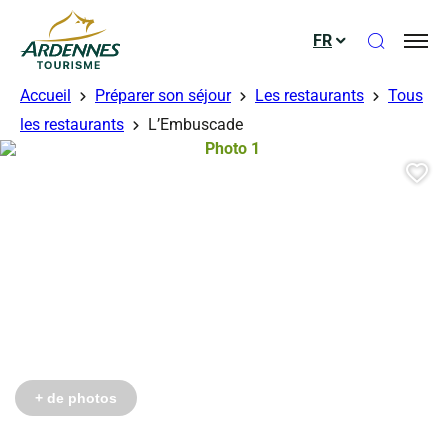
Ouvrir le
FR
ADT des Ardennes
Accueil
Préparer son séjour
Les restaurants
Tous
les restaurants
L’Embuscade
Photo 1, © Droits gérés – Mathis D
Aj
+ de photos