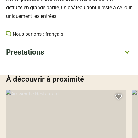
détruite en grande partie, un château dont il reste à ce jour
uniquement les entrées.
Nous parlons : français
Prestations
À découvrir à proximité
Ardwen Le Restaurant, © Droits gérés – Le restaurant Arwen
Au 
Ajoute