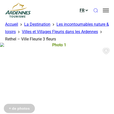
Ouvrir le
FR
ADT des Ardennes
Accueil
La Destination
Les incontournables nature &
loisirs
Villes et Villages Fleuris dans les Ardennes
érés
érés
Rethel – Ville Fleurie 3 fleurs
Photo 1, © Droits gérés – Mairie de
Aj
Photo 6, © Droits gérés
Photo 7, © Droits gérés
+ de photos