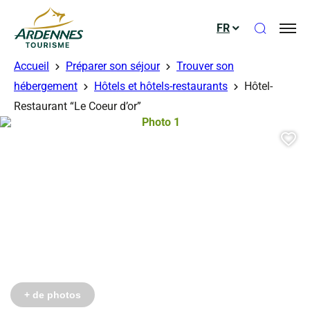
Ouvrir le
FR
ADT des Ardennes
Accueil
Préparer son séjour
Trouver son
hébergement
Hôtels et hôtels-restaurants
Hôtel-
érés
Restaurant “Le Coeur d’or”
Photo 1, © Droits libres
Aj
Photo 6, © Droits gérés
+ de photos