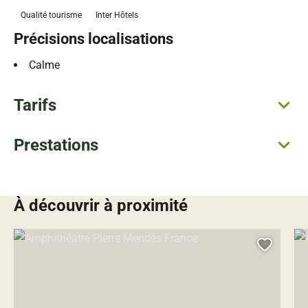
Qualité tourisme
Inter Hôtels
Précisions localisations
Calme
Tarifs
Prestations
À découvrir à proximité
Amphithéâtre Pierre Mendès France, © Droits gérés – Pixabay
App
Ajoute