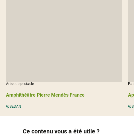
Arts du spectacle
Pat
Amphithéâtre Pierre Mendès France
Ap
SEDAN
S
Ce contenu vous a été utile ?