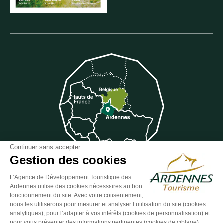
Continuer sans accepter
Gestion des cookies
L’Agence de Développement Touristique des
Ardennes utilise des cookies nécessaires au bon
Suivez-nous sur Facebook
Suivez-nous sur Instagram
Suivez-nous sur Youtube
Suivez-nous sur Twit
Suivez-nous 
fonctionnement du site. Avec votre consentement,
nous les utiliserons pour mesurer et analyser l’utilisation du site (cookies
analytiques), pour l’adapter à vos intérêts (cookies de personnalisation) et
pour vous présenter des informations pertinentes (cookies de ciblage).