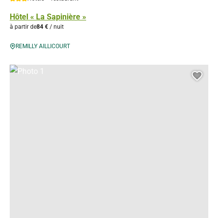
Hôtel « La Sapinière »
à partir de
84 €
/ nuit
REMILLY AILLICOURT
Photo 1, © Droits gérés
Ajou