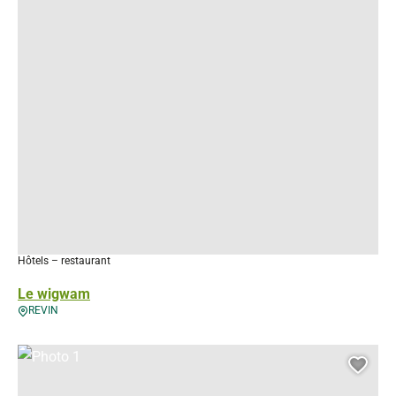
Hôtels – restaurant
Le wigwam
REVIN
Photo 1, © Droits gérés – kyriad
Ajou