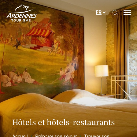
Ouvrir le
FR
ADT des Ardennes
Hôtels et hôtels-restaurants
Accueil
Préparer son séjour
Trouver son