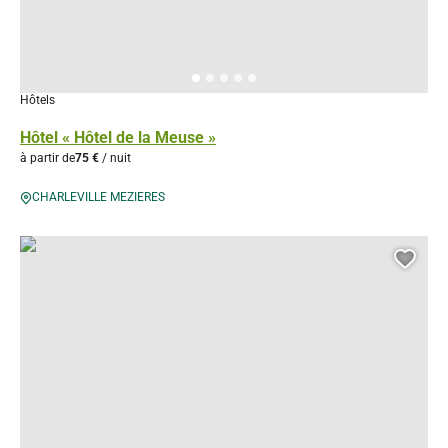
Hôtels
Hôtel « Hôtel de la Meuse »
à partir de
75 €
/ nuit
CHARLEVILLE MEZIERES
L’ auberge de la Voûte, © Droits gérés
Ajou