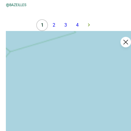
BAZEILLES
1
2
3
4
Ce contenu vous a été utile ?
27
Enregistrer
Ce contenu vous a été utile
Ce contenu ne vous a pas été utile
Partager ce contenu
Partager sur Facebook (nouvelle fenêtre)
Partager sur X / Twitter (nouvelle fenê
Partager sur WhatsApp
Partager par mail
Newsletter
Pour rester informé des dernières actualités des