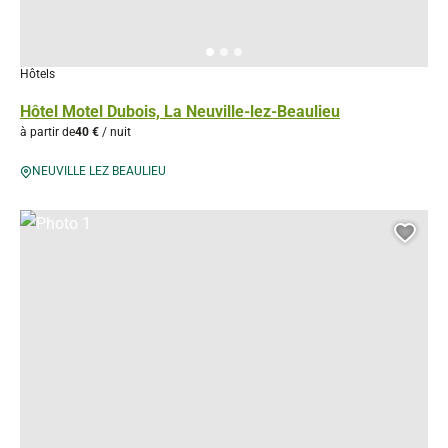
Hôtels
Hôtel Motel Dubois, La Neuville-lez-Beaulieu
à partir de
40 €
/ nuit
NEUVILLE LEZ BEAULIEU
Photo 1, © Droits gérés
Ajou