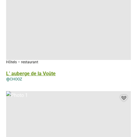
Hôtels – restaurant
L’ auberge de la Voûte
CHOOZ
Photo 1, © Droits gérés – Auberge de l'Abbaye
Ajou