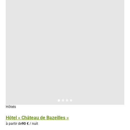
Hôtels
Hôtel « Château de Bazeilles »
à partir de
90 €
/ nuit