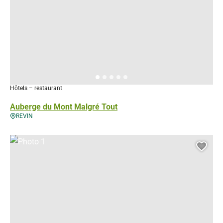
Hôtels – restaurant
Auberge du Mont Malgré Tout
REVIN
Photo 1, © Droits gérés – Hôtel "Inn Design"
Ajou