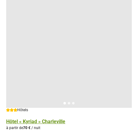
3 étoiles
Hôtels
Hôtel « Kyriad » Charleville
à partir de
70 €
/ nuit