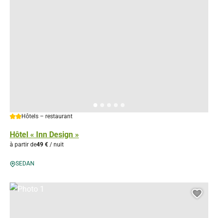
2 étoiles
Hôtels – restaurant
Hôtel « Inn Design »
à partir de
49 €
/ nuit
SEDAN
Photo 1, © Droits gérés
Ajou