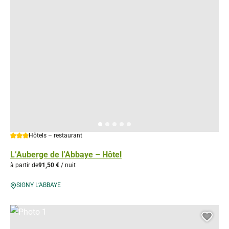
3 étoiles
Hôtels – restaurant
L’Auberge de l’Abbaye – Hôtel
à partir de
91,50 €
/ nuit
SIGNY L’ABBAYE
Photo 1, © Droits libres
Ajou