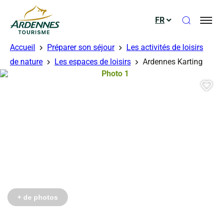
Ouvrir le
FR
ADT des Ardennes
Accueil
Préparer son séjour
Les activités de loisirs
de nature
Les espaces de loisirs
Ardennes Karting
Photo 1, © Droits gérés – Ardennes
Aj
+ de photos