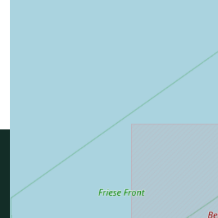
Enregistrer
Ce contenu vous a été utile
Ce contenu ne vous a pas été utile
Partager ce contenu
Partager sur Facebook (nouvelle fenêtre)
Partager sur X / Twitter (nouvelle fenê
Partager sur WhatsApp
Partager par mail
Newsletter
Pour rester informé des dernières actualités des
Ardennes, inscrivez-vous !
Inscrivez-vous à la newsletter
Agence de Développement Touristique