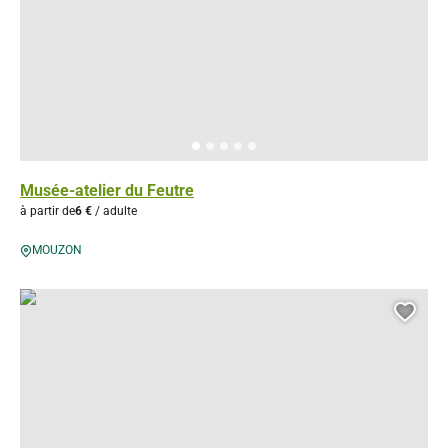
Musée-atelier du Feutre
à partir de
6 €
/ adulte
MOUZON
Rimbaud suites
Ajou