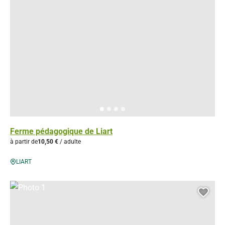
Ferme pédagogique de Liart
à partir de
10,50 €
/ adulte
LIART
Photo 1, © Gérés
Ajou