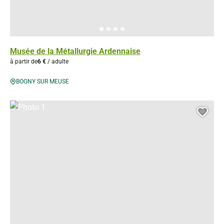
Musée de la Métallurgie Ardennaise
à partir de
6 €
/ adulte
BOGNY SUR MEUSE
Photo 1, © Droits gérés – OPTL
Ajou