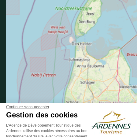
Suivez-nous sur Facebook
Suivez-nous sur Instagram
Suivez-nous sur Youtube
Suivez-nous sur Twit
Suivez-nous 
Continuer sans accepter
Gestion des cookies
L’Agence de Développement Touristique des
Ardennes utilise des cookies nécessaires au bon
ESPACE GROUPES
ESPACE PRESSE
ESPACE PRO
fonctionnement du site. Avec votre consentement,