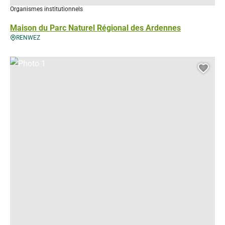
Organismes institutionnels
Maison du Parc Naturel Régional des Ardennes
RENWEZ
Photo 1, © Droits gérés
Ajou