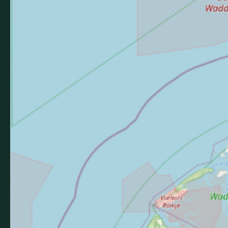
des Ardennes
Les Offices de Tourisme
Votre avis nous interesse
Brochures
Besoin d'idées ? Feuilletez
ou téléchargez toutes nos
brochures en ligne
Consulter