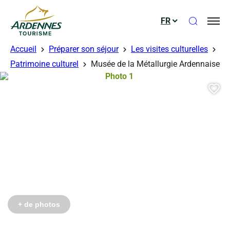
Ouvrir le
FR
ADT des Ardennes
Accueil
Préparer son séjour
Les visites culturelles
Patrimoine culturel
Musée de la Métallurgie Ardennaise
Photo 1, © Droits gérés
Aj
+ de photos