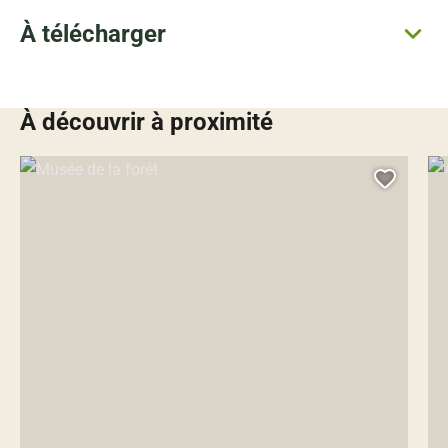
À télécharger
À découvrir à proximité
Musée de la forêt, © Libres
Anc
Ajoute