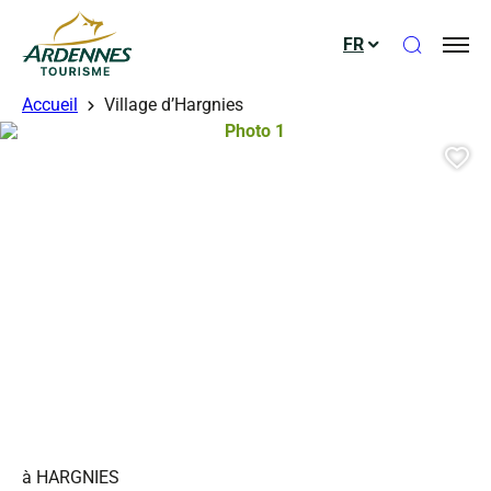
Ouvrir le
FR
ADT des Ardennes
Accueil
Village d’Hargnies
Photo 1, © Droits gérés
Aj
à HARGNIES