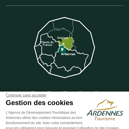
Suivez-nous sur Facebook
Suivez-nous sur Instagram
Suivez-nous sur Youtube
Suivez-nous sur Twit
Suivez-nous 
Continuer sans accepter
Gestion des cookies
L’Agence de Développement Touristique des
Ardennes utilise des cookies nécessaires au bon
ESPACE GROUPES
ESPACE PRESSE
ESPACE PRO
fonctionnement du site. Avec votre consentement,
nous les utiliserons pour mesurer et analyser l’utilisation du site (cookies
Plan du site
-
Politique de confidentialité
-
Mentions légales
-