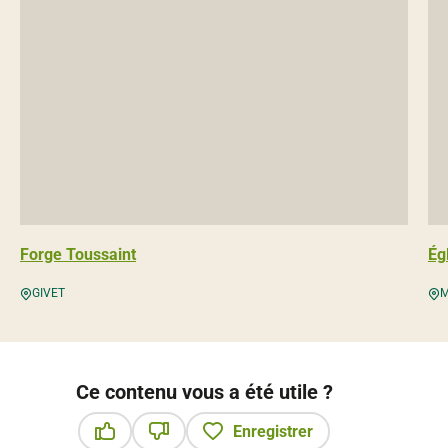
Forge Toussaint
Ég
GIVET
M
Ce contenu vous a été utile ?
Enregistrer