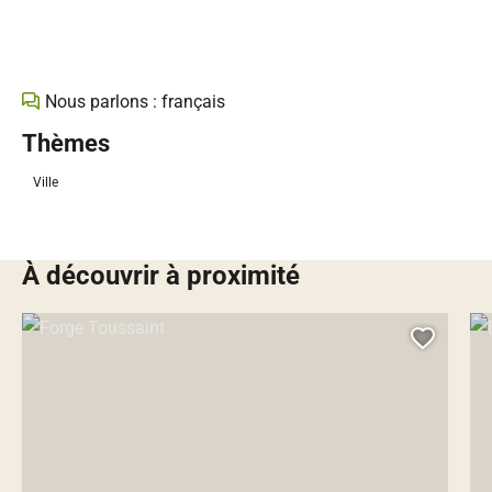
Nous parlons : français
Thèmes
Ville
À découvrir à proximité
Forge Toussaint, © Droits gérés – VAT
Égl
Ajoute