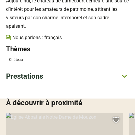
Aujourd’hui, le château de Lamécourt demeure une source
d’intérêt pour les amateurs de patrimoine, attirant les
visiteurs par son charme intemporel et son cadre
apaisant.
Nous parlons : français
Thèmes
Château
Prestations
À découvrir à proximité
Eglise Abbatiale Notre Dame de Mouzon, © Droits libres
Egl
Ajoute