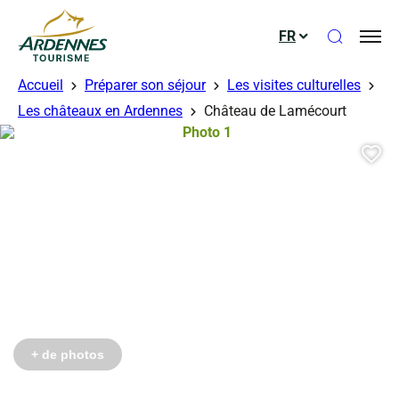
Ouvrir le
FR
ADT des Ardennes
Accueil
Préparer son séjour
Les visites culturelles
Les châteaux en Ardennes
Château de Lamécourt
Photo 1, © Droits gérés – Neuvens 
Aj
+ de photos