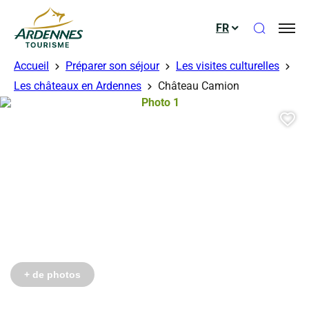
Ouvrir le
FR
ADT des Ardennes
Accueil
Préparer son séjour
Les visites culturelles
Les châteaux en Ardennes
Château Camion
Photo 1, © Droits gérés – Marasi Ju
Aj
+ de photos