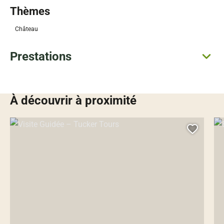
Thèmes
Château
Prestations
À découvrir à proximité
Visite Guidée – Tucker Tours, © Droits gérés – Visite Guidée
Egl
Ajoute