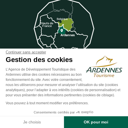
Continuer sans accepter
Gestion des cookies
L’Agence de Développement Touristique des
Ardennes utilise des cookies nécessaires au bon
Suivez-nous sur Facebook
Suivez-nous sur Instagram
Suivez-nous sur Youtube
Suivez-nous sur Twit
Suivez-nous 
fonctionnement du site. Avec votre consentement,
nous les utiliserons pour mesurer et analyser l’utilisation du site (cookies
analytiques), pour l’adapter à vos intérêts (cookies de personnalisation) et
pour vous présenter des informations pertinentes (cookies de ciblage).
ESPACE GROUPES
ESPACE PRESSE
ESPACE PRO
Vous pouvez à tout moment modifier vos préférences.
Plan du site
-
Politique de confidentialité
-
Mentions légales
-
Consentements certifiés par
Éditer mes cookies
-
Made with
by
IRIS Interactive
Je choisis
OK pour moi
Ce site est protégé par reCAPTCHA. Les
règles de confidentialité
et les