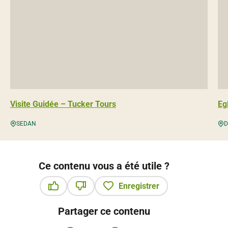
Visite Guidée – Tucker Tours
Eg
SEDAN
D
Ce contenu vous a été utile ?
Enregistrer
Ce contenu vous a été utile
Ce contenu ne vous a pas été utile
Partager ce contenu