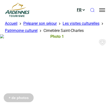
Ouvrir le
FR
ADT des Ardennes
Accueil
Préparer son séjour
Les visites culturelles
gérés – OTPS
gérés – OTPS
gérés – OTPS
Patrimoine culturel
Cimetière Saint-Charles
Photo 1, © Droits gérés – OTPS
Aj
Photo 6, © Droits gérés – OTPS
Photo 7, © Droits gérés – OTPS
Photo 8, © Droits gérés – OTPS
+ de photos