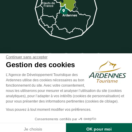
Suivez-nous sur Facebook
Suivez-nous sur Instagram
Suivez-nous sur Youtube
Suivez-nous sur Twit
Suivez-nous 
Continuer sans accepter
Gestion des cookies
L’Agence de Développement Touristique des
Ardennes utilise des cookies nécessaires au bon
ESPACE GROUPES
ESPACE PRESSE
ESPACE PRO
fonctionnement du site. Avec votre consentement,
nous les utiliserons pour mesurer et analyser l’utilisation du site (cookies
Plan du site
-
Politique de confidentialité
-
Mentions légales
-
analytiques), pour l’adapter à vos intérêts (cookies de personnalisation) et
Éditer mes cookies
-
Made with
by
IRIS Interactive
pour vous présenter des informations pertinentes (cookies de ciblage).
Ce site est protégé par reCAPTCHA. Les
règles de confidentialité
et les
Vous pouvez à tout moment modifier vos préférences.
conditions d'utilisation
de Google s'appliquent.
Consentements certifiés par
Contact
Je choisis
OK pour moi