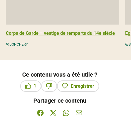
Corps de Garde – vestige de remparts du 14e siècle
Eg
DONCHERY
S
Ce contenu vous a été utile ?
1
Enregistrer
Ce contenu vous a été utile
Ce contenu ne vous a pas été utile
Partager ce contenu
Partager sur Facebook (nouvelle fenêtre)
Partager sur X / Twitter (nouvelle fenê
Partager sur WhatsApp
Partager par mail