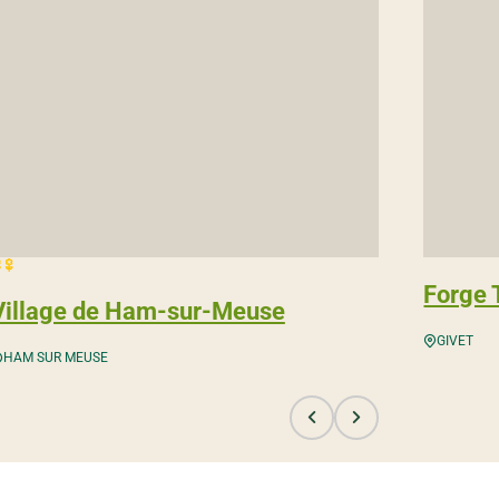
 fleurs
Forge 
Village de Ham-sur-Meuse
GIVET
HAM SUR MEUSE