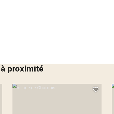
 à proximité
Village de Charnois, © Droits gérés
V
jouter cette page au carnet de voyage ?
Ajouter