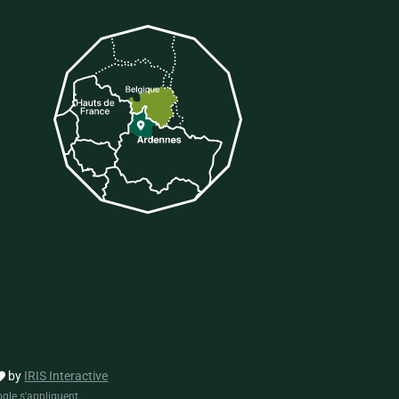
tter
 sur Tiktok
by
IRIS Interactive
gle s'appliquent.