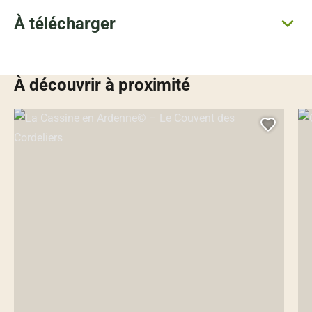
À télécharger
À découvrir à proximité
La Cassine en Ardenne© – Le Couvent des Cordeliers, © Droits libres
Cen
Ajoute