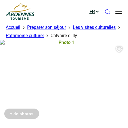
Ouvrir le
FR
ADT des Ardennes
Accueil
Préparer son séjour
Les visites culturelles
gérés – OTPS
Patrimoine culturel
Calvaire d’Illy
Photo 1, © Droits gérés – OTPS
Aj
Photo 6, © Droits gérés – OTPS
+ de photos