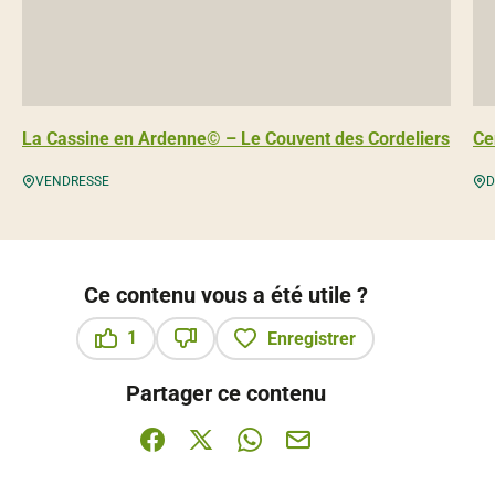
La Cassine en Ardenne© – Le Couvent des Cordeliers
Ce
VENDRESSE
D
Ce contenu vous a été utile ?
1
Enregistrer
Ce contenu vous a été utile
Ce contenu ne vous a pas été utile
Partager ce contenu
Partager sur Facebook (nouvelle fenêtre)
Partager sur X / Twitter (nouvelle fenê
Partager sur WhatsApp
Partager par mail