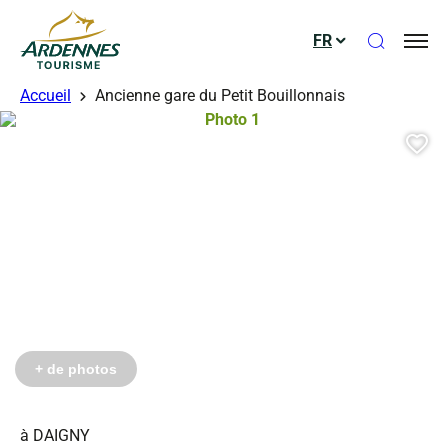
Ouvrir le
FR
ADT des Ardennes
Accueil
Ancienne gare du Petit Bouillonnais
Photo 1, © Droits gérés – Google 
Aj
+ de photos
à DAIGNY