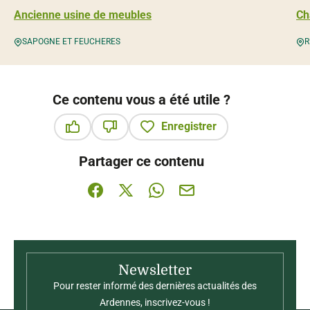
Ancienne usine de meubles
Ch
SAPOGNE ET FEUCHERES
R
Ce contenu vous a été utile ?
Enregistrer
Ce contenu vous a été utile
Ce contenu ne vous a pas été utile
Partager ce contenu
Partager sur Facebook (nouvelle fenêtre)
Partager sur X / Twitter (nouvelle fenê
Partager sur WhatsApp
Partager par mail
Newsletter
Pour rester informé des dernières actualités des
Ardennes, inscrivez-vous !