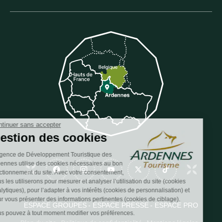
Continuer sans accepter
Gestion des cookies
L’Agence de Développement Touristique des
Ardennes utilise des cookies nécessaires au bon
Suivez-nous sur Facebook
Suivez-nous sur Instagram
Suivez-nous sur Youtube
Suivez-nous sur Twit
Suivez-nous 
fonctionnement du site. Avec votre consentement,
nous les utiliserons pour mesurer et analyser l’utilisation du site (cookies
analytiques), pour l’adapter à vos intérêts (cookies de personnalisation) et
pour vous présenter des informations pertinentes (cookies de ciblage).
ESPACE GROUPES
ESPACE PRESSE
ESPACE PRO
Vous pouvez à tout moment modifier vos préférences.