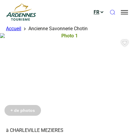
Ouvrir le
FR
ADT des Ardennes
Accueil
Ancienne Savonnerie Chotin
Photo 1, © Droits gérés – Marasi Ju
Aj
+ de photos
à CHARLEVILLE MEZIERES