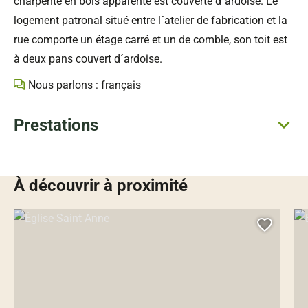
charpente en bois apparente est couverte d´ardoise. Le
logement patronal situé entre l´atelier de fabrication et la
rue comporte un étage carré et un de comble, son toit est
à deux pans couvert d´ardoise.
Nous parlons : français
Prestations
À découvrir à proximité
Église Saint Anne, © Droits gérés
Egl
Ajoute