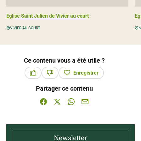
Eglise Saint Julien de Vivier au court
Eg
VIVIER AU COURT
M
Ce contenu vous a été utile ?
Enregistrer
Ce contenu vous a été utile
Ce contenu ne vous a pas été utile
Partager ce contenu
Partager sur Facebook (nouvelle fenêtre)
Partager sur X / Twitter (nouvelle fenê
Partager sur WhatsApp
Partager par mail
Newsletter