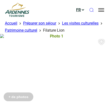
Ouvrir le
FR
ADT des Ardennes
Accueil
Préparer son séjour
Les visites culturelles
Patrimoine culturel
Filature Lion
Photo 1, © Droits gérés – Philippot
Aj
+ de photos