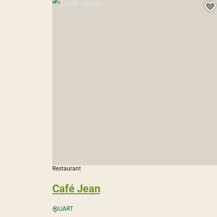
Café Jean, © Droits gérés
A
Restaurant
Café Jean
LIART