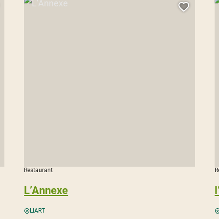
L’Annexe, © Droits libres
l
jouter cette page au carnet de voyage ?
Ajouter
Restaurant
R
L’Annexe
LIART