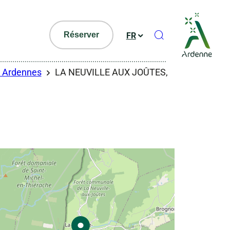
Ouvrir le formul
Réserver
FR
es Ardennes
LA NEUVILLE AUX JOÛTES,