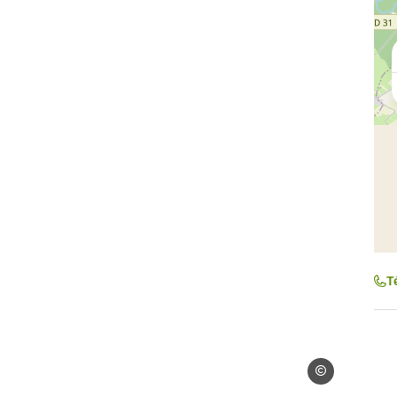
T
Droits libres