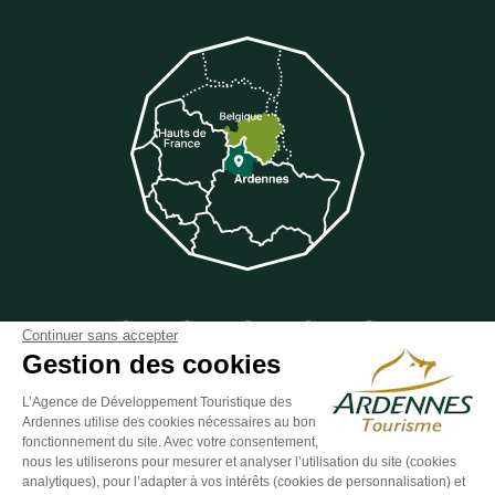
Suivez-nous sur Facebook
Suivez-nous sur Instagram
Suivez-nous sur Youtube
Suivez-nous sur Twit
Suivez-nous 
Continuer sans accepter
Gestion des cookies
L’Agence de Développement Touristique des
Ardennes utilise des cookies nécessaires au bon
ESPACE GROUPES
ESPACE PRESSE
ESPACE PRO
fonctionnement du site. Avec votre consentement,
nous les utiliserons pour mesurer et analyser l’utilisation du site (cookies
Plan du site
-
Politique de confidentialité
-
Mentions légales
-
analytiques), pour l’adapter à vos intérêts (cookies de personnalisation) et
Éditer mes cookies
-
Made with
by
IRIS Interactive