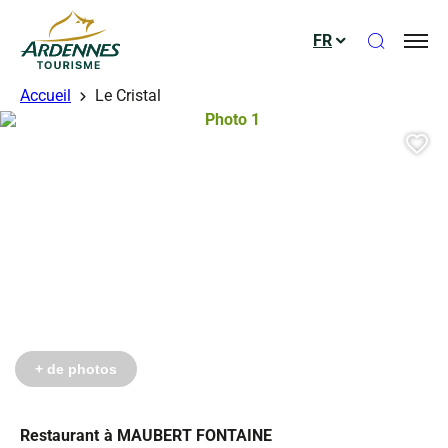
Ouvrir le
FR
ADT des Ardennes
Accueil
Le Cristal
Photo 1, © Droits libres
Aj
+ de photos
Restaurant
à MAUBERT FONTAINE