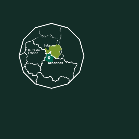
tter
 sur Tiktok