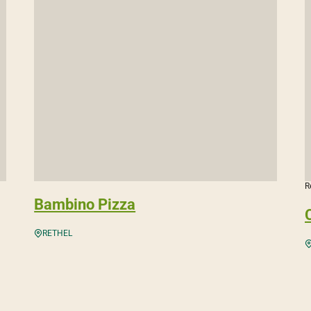
R
Bambino Pizza
RETHEL