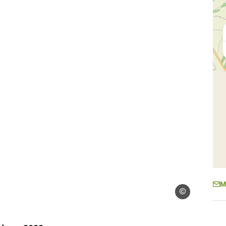
M
Droits gérés