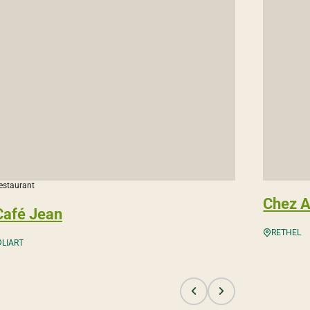
estaurant
Chez A
Café Jean
RETHEL
LIART