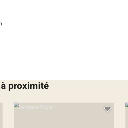
m
 à proximité
Bambino Pizza, © Droits gérés
C
jouter cette page au carnet de voyage ?
Ajouter