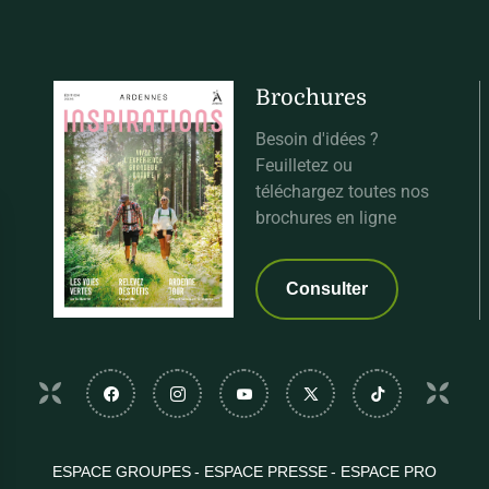
Brochures
Besoin d'idées ?
Feuilletez ou
téléchargez toutes nos
brochures en ligne
Consulter
Suivez-nous sur Facebook
Suivez-nous sur Instagram
Suivez-nous sur Youtube
Suivez-nous sur Twi
Suivez-nous
ESPACE GROUPES
ESPACE PRESSE
ESPACE PRO