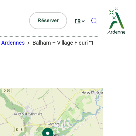
Ouvrir le formul
Réserver
FR
es Ardennes
Balham – Village Fleuri “1