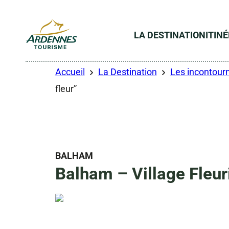
LA DESTINATION
ITIN
ADT des Ardennes
Accueil
La Destination
Les incontourn
fleur”
BALHAM
Balham – Village Fleuri