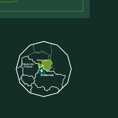
tter
 sur Tiktok