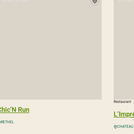
 cette page au carnet de voyage ?
Ajouter cette
Restaurant
Chic’N Run
L’Impr
RETHEL
CHATEAU