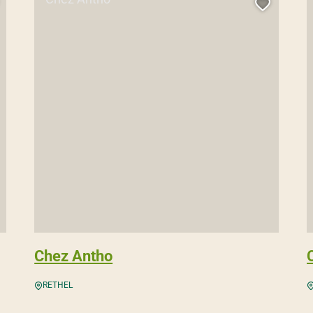
jouter cette page au carnet de voyage ?
Ajouter
Chez Antho
RETHEL