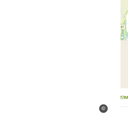
M
Droits gérés