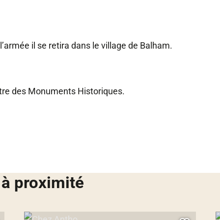
mée il se retira dans le village de Balham.
titre des Monuments Historiques.
 à proximité
Chez Antho, © Droits gérés
C