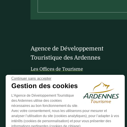
Agence de Développement
Touristique des Ardennes
Les Offices de Tourisme
Continuer sans accepter
Gestion des cookies
Votre avis nous interesse
L’Agence de Développement Touristique
des Ardennes utilise des cookies
nécessaires au bon fonctionnement du site.
Avec votre consentement, nous les utiliserons pour mesurer et
analyser l’utilisation du site (cookies analytiques), pour l’adapter à vos
intérêts (cookies de personnalisation) et pour vous présenter des
informations pertinentes (cookies de ciblage).