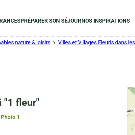
ÉRANCES
PRÉPARER SON SÉJOUR
NOS INSPIRATIONS
ables nature & loisirs
Villes et Villages Fleuris dans l
 "1 fleur"
Photo 1, © Droits gérés