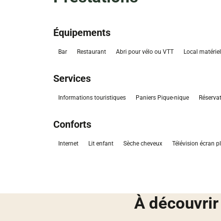
Équipements
Bar
Restaurant
Abri pour vélo ou VTT
Local matérie
Services
Informations touristiques
Paniers Pique-nique
Réservat
Conforts
Internet
Lit enfant
Sèche cheveux
Télévision écran p
À découvrir