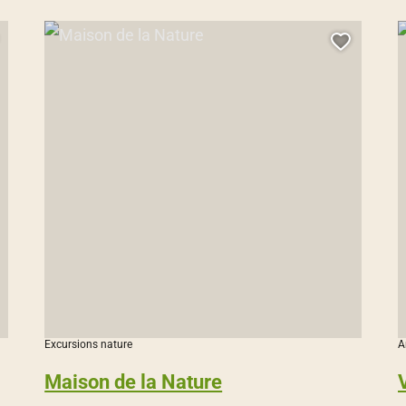
Maison de la Nature, © Droits gérés
V
jouter cette page au carnet de voyage ?
Ajouter
Excursions nature
A
Maison de la Nature