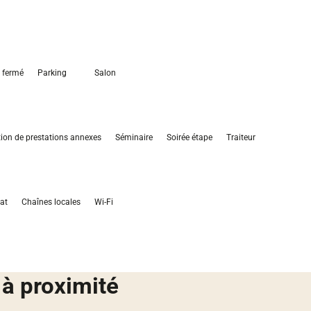
l fermé
Parking
Salon
ion de prestations annexes
Séminaire
Soirée étape
Traiteur
lat
Chaînes locales
Wi-Fi
 à proximité