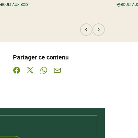
BOULT AUX BOIS
BOULT AU
Partager ce contenu
Partager sur Facebook (nouvelle fenêtre)
Partager sur X / Twitter (nouvelle fenêtre)
Partager sur WhatsApp
Partager par mail