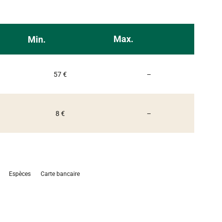
Max.
Min.
Non communiqué
57 €
–
Non communiqué
8 €
–
Espèces
Carte bancaire