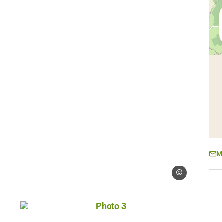
M
Droits gérés
Photo 3, © Droits gérés