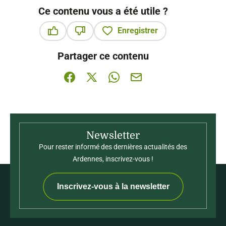
Fin de séjour
*
Ce contenu vous a été utile ?
Enregistrer
Nb. d'adultes
*
Ce contenu vous a été utile
Ce contenu ne vous a pas été utile
Partager ce contenu
Nb. d'enfants
*
Partager sur Facebook (nouvelle fenêtre)
Partager sur X / Twitter (nouvelle fenê
Partager sur WhatsApp
Partager par mail
Informations complémentaires
Newsletter
Détail de votre demande
Pour rester informé des dernières actualités des
Ardennes, inscrivez-vous !
Inscrivez-vous à la newsletter
Vos données personnelles