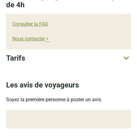
de 4h
Consulter la FAQ
Nous contacter
Adresse mail
*
Tarifs
Téléphone
Société
Les avis de voyageurs
Soyez la première personne à poster un avis.
Quelle est votre demande ?
Début du séjour
*