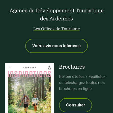
Les informations recueillies à partir de ce formulaire permettent le
Agence de Développement Touristique
traitement de votre demande. Elles sont enregistrées et uniquement
transmises à notre équipe. Êtes-vous d'accord ?
des Ardennes
En savoir plus
Les Offices de Tourisme
Consentements certifiés par
Je refuse
J'accepte
Votre avis nous interesse
Axeptio consent
Envoyer ma demande
Brochures
Besoin d'idées ? Feuilletez
ou téléchargez toutes nos
brochures en ligne
Consulter