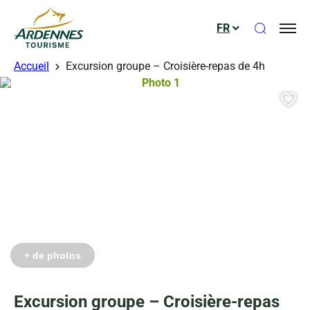
Ouvrir le
FR
ADT des Ardennes
Accueil
Excursion groupe – Croisière-repas de 4h
Photo 1, © Droits libres
Aj
+ de photos
Qui êtes-vous ?
Séjour : Demande de devis
Excursion groupe – Croisière-repas
Prénom