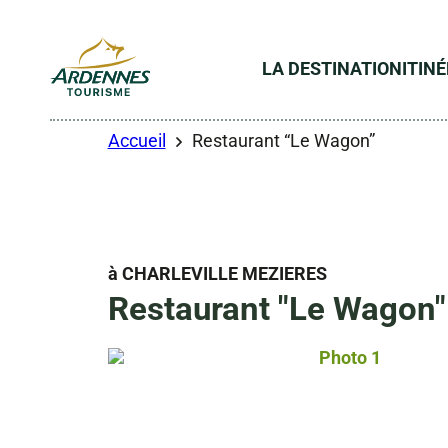
LA DESTINATION
ITIN
ADT des Ardennes
Accueil
Restaurant “Le Wagon”
à CHARLEVILLE MEZIERES
Restaurant "Le Wagon"
Droits gérés
Droits gérés
Photo 1, © Droit
Photo 4, © Droits gérés
Photo 5, © Droits gérés