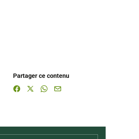
Partager ce contenu
Partager sur Facebook (nouvelle fenêtre)
Partager sur X / Twitter (nouvelle fenêtre)
Partager sur WhatsApp
Partager par mail