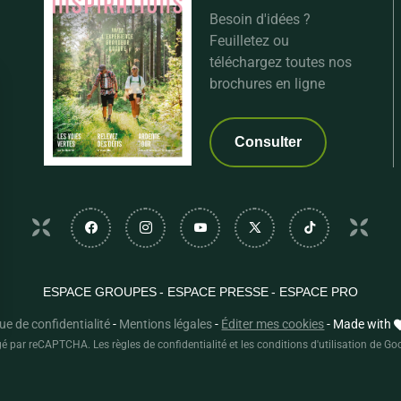
Besoin d'idées ?
Feuilletez ou
téléchargez toutes nos
brochures en ligne
Consulter
Suivez-nous sur Facebook
Suivez-nous sur Instagram
Suivez-nous sur Youtube
Suivez-nous sur Twi
Suivez-nous
ESPACE GROUPES
ESPACE PRESSE
ESPACE PRO
que de confidentialité
-
Mentions légales
-
Éditer mes cookies
-
Made with
sez vos Options
égé par reCAPTCHA. Les
règles de confidentialité
et les
conditions d'utilisation
de Goo
s paramètres de confidentialité, en garantissant la con