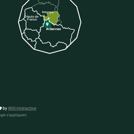
tter
 sur Tiktok
by
IRIS Interactive
gle s'appliquent.
formité avec les réglementations. Personnalisez vos préf