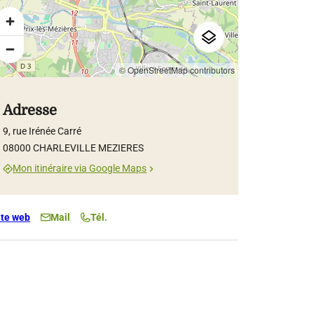
© OpenStreetMap contributors
Adresse
9, rue Irénée Carré
08000 CHARLEVILLE MEZIERES
Mon itinéraire via Google Maps
ite web
Mail
Tél.
 08