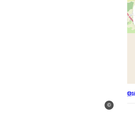
S
Droits libres – cdt