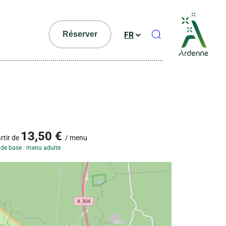
Ouvrir le formul
Réserver
FR
13,50 €
rtir de
/ menu
f de base : menu adulte