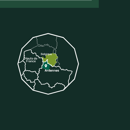
tter
 sur Tiktok