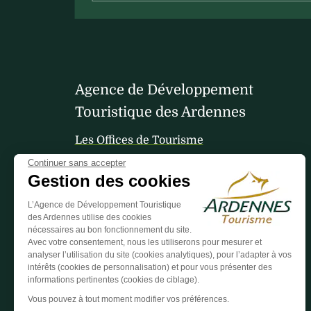
Agence de Développement
Touristique des Ardennes
Les Offices de Tourisme
Continuer sans accepter
Gestion des cookies
Votre avis nous interesse
L’Agence de Développement Touristique
des Ardennes utilise des cookies
nécessaires au bon fonctionnement du site.
Avec votre consentement, nous les utiliserons pour mesurer et
analyser l’utilisation du site (cookies analytiques), pour l’adapter à vos
intérêts (cookies de personnalisation) et pour vous présenter des
informations pertinentes (cookies de ciblage).
Vous pouvez à tout moment modifier vos préférences.