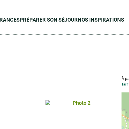
ÉRANCES
PRÉPARER SON SÉJOUR
NOS INSPIRATIONS
À pa
Tari
s gérés
Photo 2, © Droits gérés