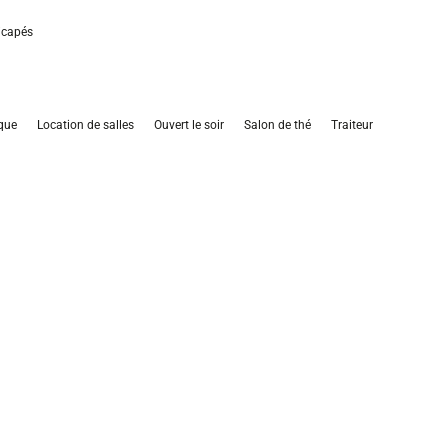
icapés
que
Location de salles
Ouvert le soir
Salon de thé
Traiteur