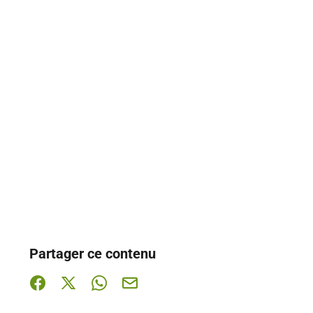
Partager ce contenu
Partager sur Facebook (nouvelle fenêtre)
Partager sur X / Twitter (nouvelle fenêtre)
Partager sur WhatsApp
Partager par mail