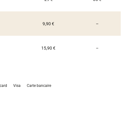
Non communiqué
9,90 €
–
Non communiqué
15,90 €
–
card
Visa
Carte bancaire