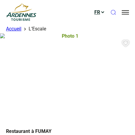
Ouvrir le
FR
ADT des Ardennes
Accueil
L’Escale
Photo 1, © Droits gérés
Aj
Restaurant
à FUMAY