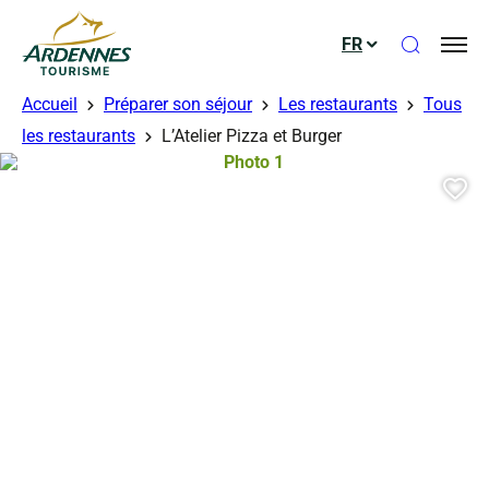
Ouvrir le
FR
ADT des Ardennes
Accueil
Préparer son séjour
Les restaurants
Tous
les restaurants
L’Atelier Pizza et Burger
Photo 1, © Droits libres – otcbms
Aj