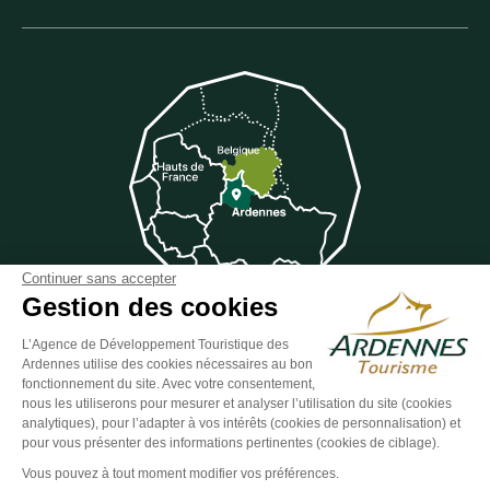
Continuer sans accepter
Gestion des cookies
L’Agence de Développement Touristique des
Suivez-nous sur Facebook
Suivez-nous sur Instagram
Suivez-nous sur Youtube
Suivez-nous sur Twit
Suivez-nous 
Ardennes utilise des cookies nécessaires au bon
fonctionnement du site. Avec votre consentement,
nous les utiliserons pour mesurer et analyser l’utilisation du site (cookies
analytiques), pour l’adapter à vos intérêts (cookies de personnalisation) et
pour vous présenter des informations pertinentes (cookies de ciblage).
ESPACE GROUPES
ESPACE PRESSE
ESPACE PRO
Vous pouvez à tout moment modifier vos préférences.