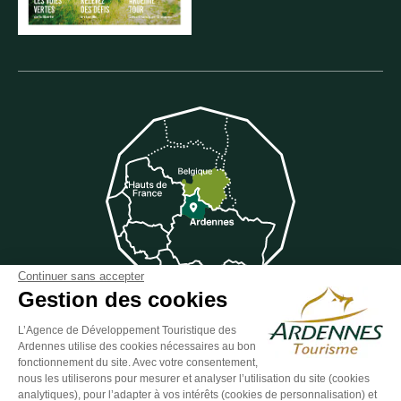
Continuer sans accepter
Gestion des cookies
L’Agence de Développement Touristique des
Suivez-nous sur Facebook
Suivez-nous sur Instagram
Suivez-nous sur Youtube
Suivez-nous sur Twit
Suivez-nous 
Ardennes utilise des cookies nécessaires au bon
fonctionnement du site. Avec votre consentement,
nous les utiliserons pour mesurer et analyser l’utilisation du site (cookies
analytiques), pour l’adapter à vos intérêts (cookies de personnalisation) et