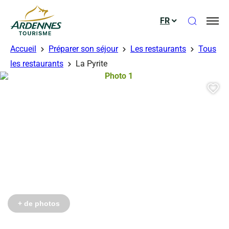
Ouvrir le
FR
ADT des Ardennes
Accueil
Préparer son séjour
Les restaurants
Tous
érés
érés
les restaurants
La Pyrite
Photo 1, © Droits libres – mr jean 
Aj
Photo 4, © Droits gérés
Photo 5, © Droits gérés
+ de photos