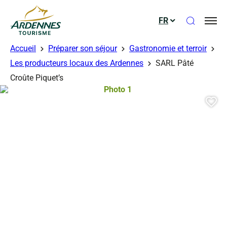
Ouvrir le
FR
ADT des Ardennes
Accueil
Préparer son séjour
Gastronomie et terroir
Les producteurs locaux des Ardennes
SARL Pâté
Croûte Piquet’s
Photo 1, © Droits gérés
Aj