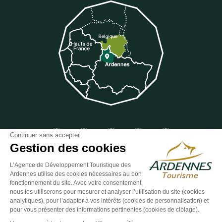
Suivez-nous sur Facebook
Suivez-nous sur Instagram
Suivez-nous sur Youtube
Suivez-nous sur Twit
Suivez-nous 
Continuer sans accepter
Gestion des cookies
L’Agence de Développement Touristique des
Ardennes utilise des cookies nécessaires au bon
ESPACE GROUPES
ESPACE PRESSE
ESPACE PRO
fonctionnement du site. Avec votre consentement,
nous les utiliserons pour mesurer et analyser l’utilisation du site (cookies
Plan du site
-
Politique de confidentialité
-
Mentions légales
-
analytiques), pour l’adapter à vos intérêts (cookies de personnalisation) et
Éditer mes cookies
-
Made with
by
IRIS Interactive
pour vous présenter des informations pertinentes (cookies de ciblage).
Ce site est protégé par reCAPTCHA. Les
règles de confidentialité
et les