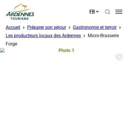
Ouvrir le
FR
ADT des Ardennes
Accueil
Préparer son séjour
Gastronomie et terroir
Les producteurs locaux des Ardennes
Micro-Brasserie
Forge
Photo 1, © Droits libres
Aj