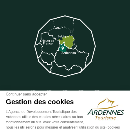
Suivez-nous sur Facebook
Suivez-nous sur Instagram
Suivez-nous sur Youtube
Suivez-nous sur Twit
Suivez-nous 
Continuer sans accepter
Gestion des cookies
L’Agence de Développement Touristique des
Ardennes utilise des cookies nécessaires au bon
ESPACE GROUPES
ESPACE PRESSE
ESPACE PRO
fonctionnement du site. Avec votre consentement,
nous les utiliserons pour mesurer et analyser l’utilisation du site (cookies
Plan du site
-
Politique de confidentialité
-
Mentions légales
-