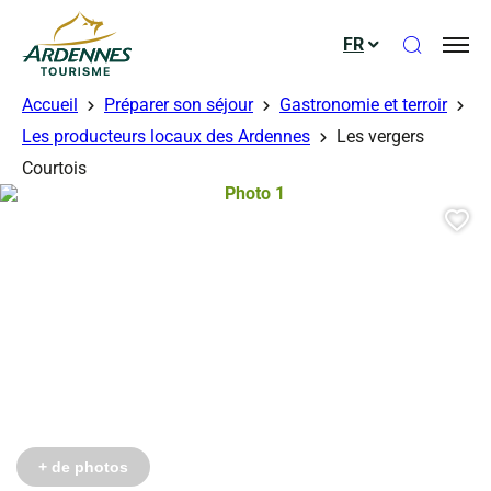
Ouvrir le
FR
ADT des Ardennes
Accueil
Préparer son séjour
Gastronomie et terroir
Les producteurs locaux des Ardennes
Les vergers
Courtois
Photo 1, © Droits libres
Aj
+ de photos