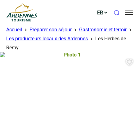
Ouvrir le
FR
ADT des Ardennes
Accueil
Préparer son séjour
Gastronomie et terroir
Les producteurs locaux des Ardennes
Les Herbes de
Rémy
Photo 1, © Droits gérés – Les Herb
Aj