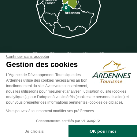
Suivez-nous sur Facebook
Suivez-nous sur Instagram
Suivez-nous sur Youtube
Suivez-nous sur Twit
Suivez-nous 
Continuer sans accepter
Gestion des cookies
L’Agence de Développement Touristique des
Ardennes utilise des cookies nécessaires au bon
ESPACE GROUPES
ESPACE PRESSE
ESPACE PRO
fonctionnement du site. Avec votre consentement,
nous les utiliserons pour mesurer et analyser l’utilisation du site (cookies
Plan du site
-
Politique de confidentialité
-
Mentions légales
-
analytiques), pour l’adapter à vos intérêts (cookies de personnalisation) et
Éditer mes cookies
-
Made with
by
IRIS Interactive
pour vous présenter des informations pertinentes (cookies de ciblage).
Ce site est protégé par reCAPTCHA. Les
règles de confidentialité
et les
Vous pouvez à tout moment modifier vos préférences.
conditions d'utilisation
de Google s'appliquent.
Consentements certifiés par
Tarifs
Contact
Je choisis
OK pour moi