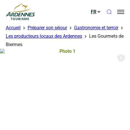
Ouvrir le
FR
ADT des Ardennes
Accueil
Préparer son séjour
Gastronomie et terroir
Les producteurs locaux des Ardennes
Les Gourmets de
Biermes
Photo 1, © Droits gérés
Aj